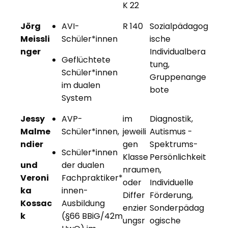
K 22
Jörg
AVI-
R 140
Sozialpädagog
Meissli
Schüler*innen
ische
nger
Individualbera
Geflüchtete
tung,
Schüler*innen
Gruppenange
im dualen
bote
System
Jessy
AVP-
im
Diagnostik,
Malme
Schüler*innen,
jeweili
Autismus -
ndier
gen
Spektrums-
Schüler*innen
Klasse
Persönlichkeit
und
der dualen
nraum
en,
Veroni
Fachpraktiker*
oder
Individuelle
ka
innen-
Differ
Förderung,
Kossac
Ausbildung
enzier
Sonderpädag
k
(§66 BBiG/42m
ungsr
ogische