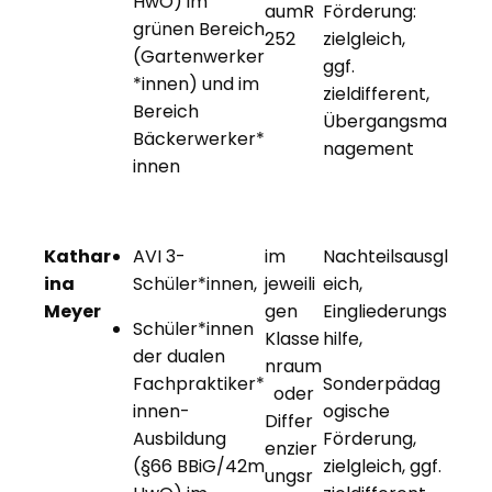
HwO) im
aumR
Förderung:
grünen Bereich
252
zielgleich,
(Gartenwerker
ggf.
*innen) und im
zieldifferent,
Bereich
Übergangsma
Bäckerwerker*
nagement
innen
Kathar
AVI 3-
im
Nachteilsausgl
ina
Schüler*innen,
jeweili
eich,
Meyer
gen
Eingliederungs
Schüler*innen
Klasse
hilfe,
der dualen
nraum
Fachpraktiker*
Sonderpädag
oder
innen-
ogische
Differ
Ausbildung
Förderung,
enzier
(§66 BBiG/42m
zielgleich, ggf.
ungsr