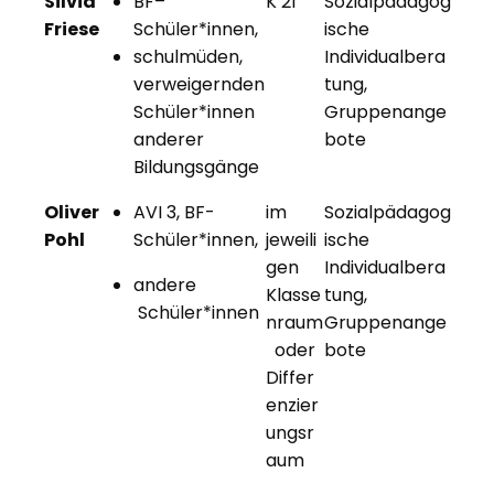
Silvia
BF–
K 21
Sozialpädagog
Friese
Schüler*innen,
ische
schulmüden,
Individualbera
verweigernden
tung,
Schüler*innen
Gruppenange
anderer
bote
Bildungsgänge
Oliver
AVI 3, BF-
im
Sozialpädagog
Pohl
Schüler*innen,
jeweili
ische
gen
Individualbera
andere
Klasse
tung,
Schüler*innen
nraum
Gruppenange
oder
bote
Differ
enzier
ungsr
aum