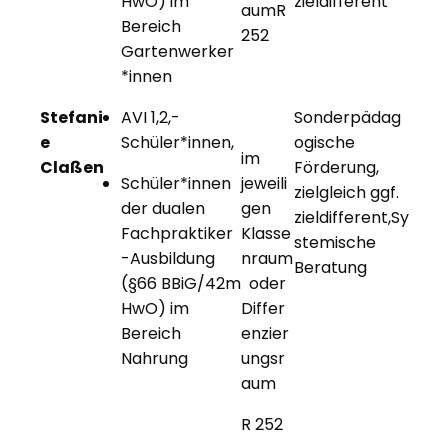
HwO) im
zieldifferent
aumR
Bereich
252
Gartenwerker
*innen
Stefani
AVI 1,2,-
Sonderpädag
e
Schüler*innen,
ogische
im
Claßen
Förderung,
Schüler*innen
jeweili
zielgleich ggf.
der dualen
gen
zieldifferent,Sy
Fachpraktiker
Klasse
stemische
-Ausbildung
nraum
Beratung
(§66 BBiG/42m
oder
HwO) im
Differ
Bereich
enzier
Nahrung
ungsr
aum
R 252