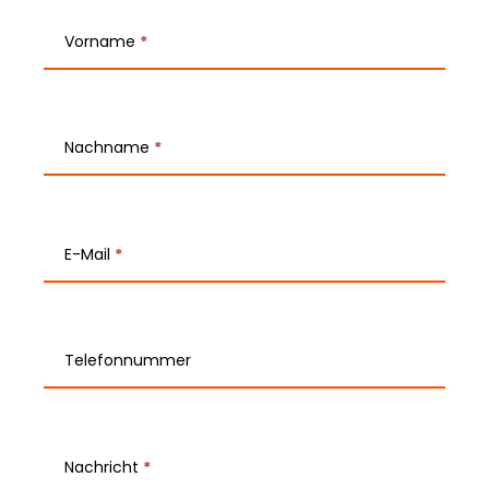
T
e
Vorname
*
a
m
Nachname
*
-
K
o
E-Mail
*
n
t
Telefonnummer
a
k
t
Nachricht
*