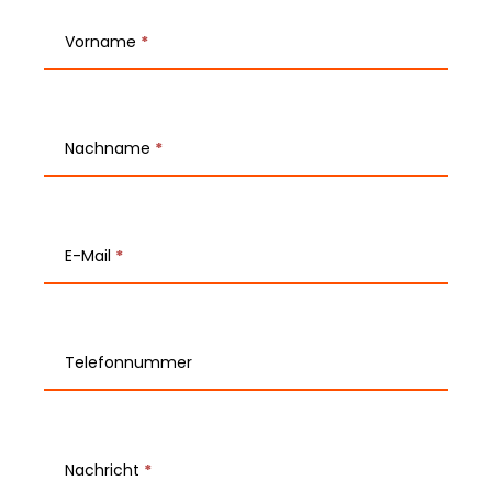
T
e
Vorname
*
a
m
Nachname
*
-
K
o
E-Mail
*
n
t
Telefonnummer
a
k
t
Nachricht
*