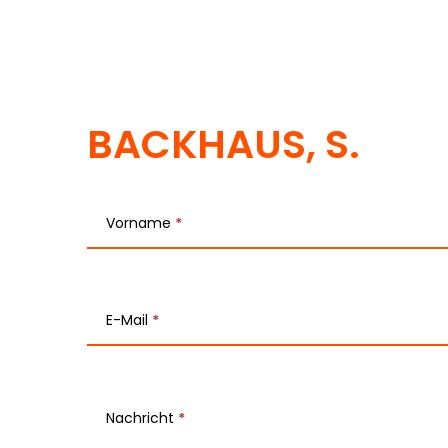
BACKHAUS, S.
T
e
Vorname
*
a
m
E-Mail
*
-
K
o
Nachricht
*