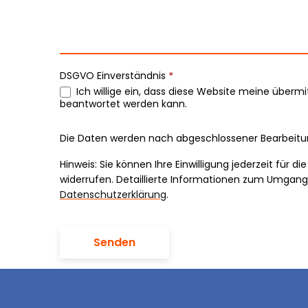
n
t
a
DSGVO Einverständnis
*
k
Ich willige ein, dass diese Website meine über
beantwortet werden kann.
t
Die Daten werden nach abgeschlossener Bearbeitun
Hinweis: Sie können Ihre Einwilligung jederzeit für d
widerrufen. Detaillierte Informationen zum Umgang 
Datenschutzerklärung
.
Senden