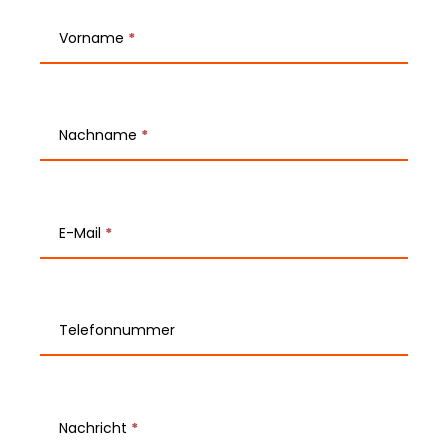
T
e
Vorname
*
a
m
Nachname
*
-
K
o
E-Mail
*
n
t
Telefonnummer
a
k
t
Nachricht
*