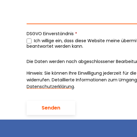
n
t
a
DSGVO Einverständnis
*
k
Ich willige ein, dass diese Website meine über
beantwortet werden kann.
t
Die Daten werden nach abgeschlossener Bearbeitun
Hinweis: Sie können Ihre Einwilligung jederzeit für d
widerrufen. Detaillierte Informationen zum Umgang 
Datenschutzerklärung
.
Senden