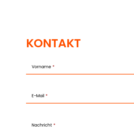
KONTAKT
T
e
Vorname
*
a
m
E-Mail
*
-
K
o
Nachricht
*