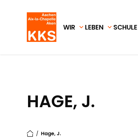
WIR
LEBEN
SCHULE
HAGE, J.
/
Hage, J.