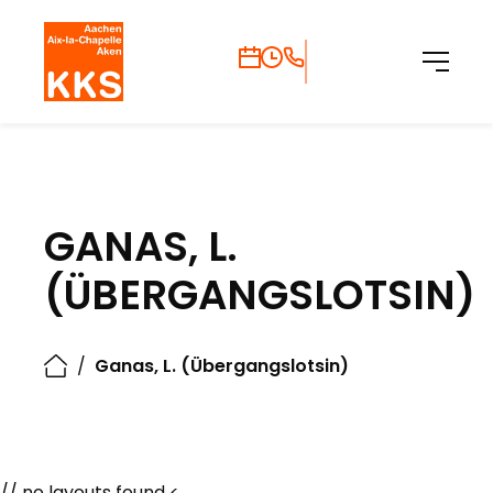
GANAS, L.
(ÜBERGANGSLOTSIN)
/
Ganas, L. (Übergangslotsin)
// no layouts found <