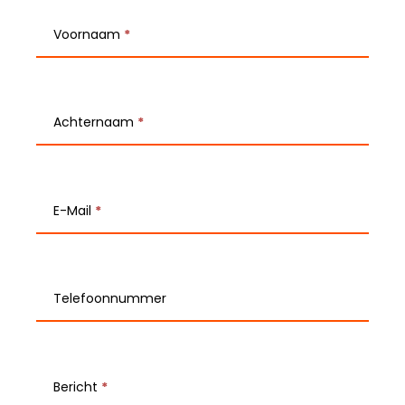
T
e
Voornaam
*
a
m
Achternaam
*
-
K
o
E-Mail
*
n
t
Telefoonnummer
a
k
t
Bericht
*