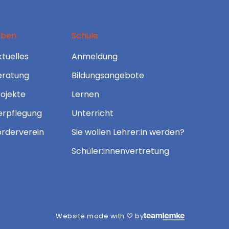
eben
Schule
tuelles
Anmeldung
eratung
Bildungsangebote
rojekte
Lernen
erpflegung
Unterricht
örderverein
Sie wollen Lehrer:in werden?
Schüler:innenvertretung
Website made with ♡ by