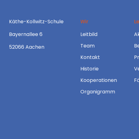
Käthe-Kollwitz-Schule
Wir
L
Bayernallee 6
Leitbild
Ak
Team
B
52066 Aachen
Kontakt
P
Historie
V
Kooperationen
F
Organigramm