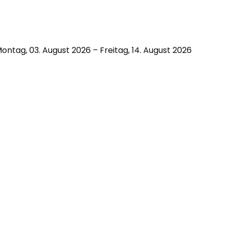
ontag, 03. August 2026 – Freitag, 14. August 2026
hen 10.00 und 12.00 Uhr besetzt.
Käthe-Kollwitz-Schule
Wir
L
Bayernallee 6
Leitbild
Ak