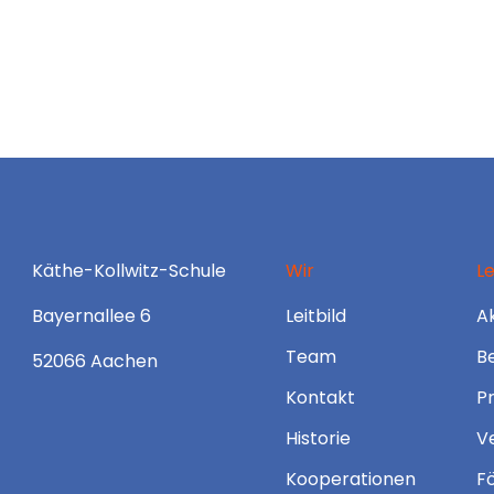
Käthe-Kollwitz-Schule
Wir
L
Bayernallee 6
Leitbild
Ak
Team
B
52066 Aachen
Kontakt
P
Historie
V
Kooperationen
F