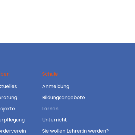
eben
Schule
tuelles
Anmeldung
eratung
Bildungsangebote
rojekte
Lernen
erpflegung
Unterricht
örderverein
Sie wollen Lehrer:in werden?