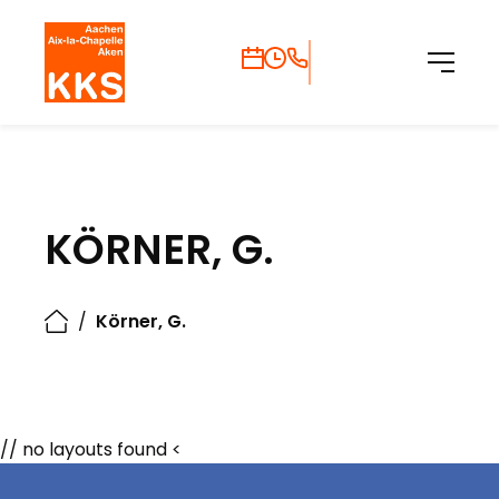
KÖRNER, G.
/
Körner, G.
// no layouts found <