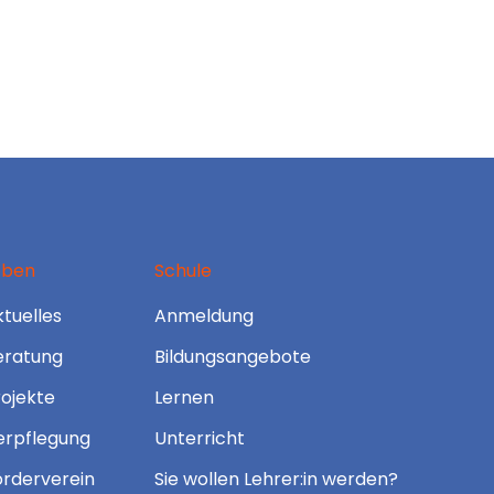
eben
Schule
tuelles
Anmeldung
eratung
Bildungsangebote
rojekte
Lernen
erpflegung
Unterricht
örderverein
Sie wollen Lehrer:in werden?