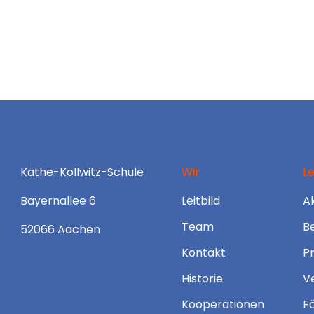
Käthe-Kollwitz-Schule
Wir
L
Bayernallee 6
Leitbild
Ak
Team
B
52066 Aachen
Kontakt
P
Historie
V
Kooperationen
F